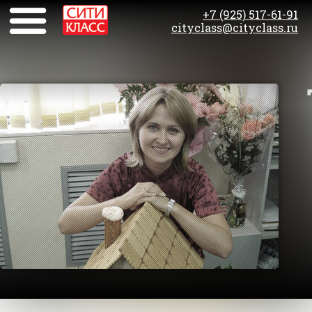
+7 (925) 517-61-91
cityclass@cityclass.ru