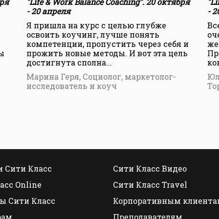
бря
"Life & Work Balance Coaching". 20 октября
"Li
- 20 апреля
- 
Я пришла на курс с целью глубже
Вс
освоить коучинг, лучше понять
оч
компетенции, пропустить через себя и
же
ы
прожить новые методы. И вот эта цель
Пр
достигнута сполна...
ко
Марина Геря, Социолог, маркетолог-
Юл
исследователь и коуч
To
 Сити Класс
Сити Класс Видео
асс Online
Сити Класс Travel
ы Сити Класс
Корпоративным клиента
рам
Преподавателям