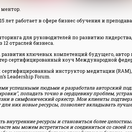
, ментор.
е 15 лет работает в сфере бизнес обучения и препода
менторинга для руководителей по развитию лидерств
12 отраслей бизнеса.
, развития ключевых компетенций будущего, автор
мастер сертифицированный коуч Международной феде
 сертифицированный инструктор медитации (RAM),
s Leadership Forum.
огими успешными людьми я разработала авторский под
ировки", попадать точно в сердцевину проблем, устран
зни в симфонический оркестр. Мои клиенты подтвержд
 для них новые ресурсы, позволяет вкладывать лучшее
ть внутренние ресурсы и становиться более целостны
асте мы можем встретиться и соединиться со своей г