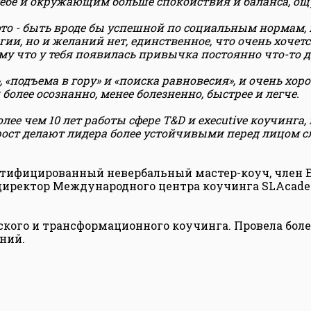
 себе и окружающим больше спокойствия и баланса, о
это - быть вроде бы успешной по социальным нормам, 
гии, но и желаний нет, единственное, что очень хочетс
му что у тебя появилась привычка постоянно что-то д
, «подъема в гору» и «поиска равновесия», и очень хо
олее осознанно, менее болезненно, быстрее и легче.
 чем 10 лет работы сфере T&D и executive коучинга, 
ост делают лидера более устойчивыми перед лицом с
 сертифицированный невербальный мастер-коуч, член 
директор Международного центра коучинга SLAcad
еского и трансформационного коучинга. Провела бол
ний.