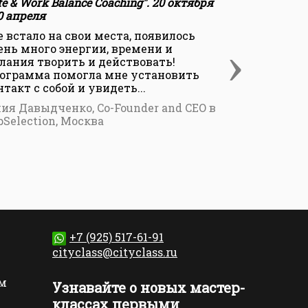
fe & Work Balance Coaching". 20 октября
"Life & Work
20 апреля
- 20 апреля
е встало на свои места, появилось
Прохождени
›
ень много энергии, времени и
для меня н
лания творить и действовать!
жизненного 
ограмма помогла мне установить
понимать с
нтакт с собой и увидеть...
и ценности 
ия Давыдченко, Co-Founder and CEO в
Елена Белоз
pSelection, Москва
персоналу, 
+7 (925) 517-61-91
cityclass@cityclass.ru
м
Узнавайте о новых мастер-
классах первыми