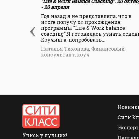
"Life & Work Balance Coaching". 20 октя
- 20 апреля
Год назад я не представляла, что в
‹
итоге получу от прохождения
программы "Life & Work balance
coaching".Я готовилась узнать основ
Коучинга, попробовать...
Наталья Тихонова, Финансовый
консультант, коуч
Новинки
Сити Кл
Эксперт
Учись у лучших!
Партне