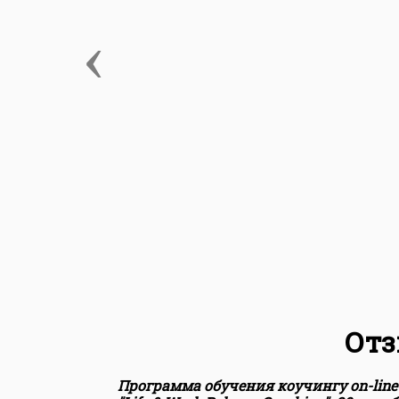
‹
Отз
Программа обучения коучингу on-line