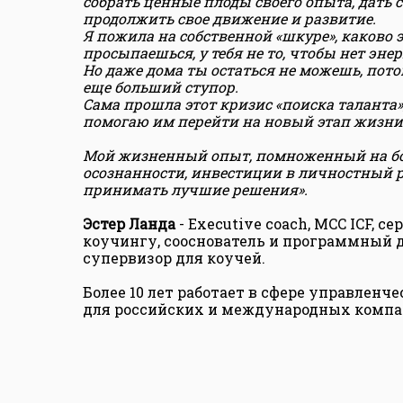
собрать ценные плоды своего опыта, дать
продолжить свое движение и развитие.
Я пожила на собственной «шкуре», каково 
просыпаешься, у тебя не то, чтобы нет энер
Но даже дома ты остаться не можешь, пото
еще больший ступор.
Сама прошла этот кризис «поиска таланта»
помогаю им перейти на новый этап жизни б
Мой жизненный опыт, помноженный на более
осознанности, инвестиции в личностный р
принимать лучшие решения».
Эстер Ланда
- Executive coach, MCC ICF,
коучингу, сооснователь и программный 
супервизор для коучей.
Более 10 лет работает в сфере управленч
для российских и международных компа