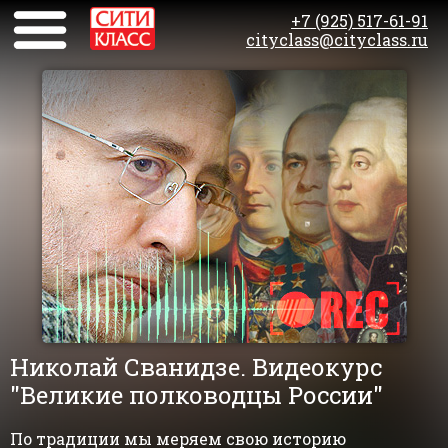
+7 (925) 517-61-91
cityclass@cityclass.ru
Николай Сванидзе. Видеокурс
"Великие полководцы России"
По традиции мы меряем свою историю