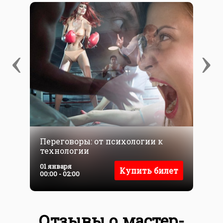
‹
›
Переговоры: от психологии к
С
технологии
д
0
01 января
Купить билет
0
00:00 - 02:00
Отзывы о мастер-