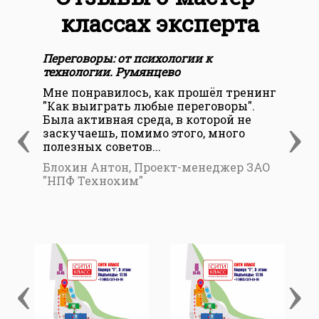
классах эксперта
Переговоры: от психологии к
Пер
технологии. Румянцево
тех
Мне понравилось, как прошёл тренинг
Ока
"Как выиграть любые переговоры".
тре
‹
›
Была активная среда, в которой не
пер
заскучаешь, помимо этого, много
ожи
полезных советов...
рез
Блохин Антон, Проект-менеджер ЗАО
Кан
"НПФ Технохим"
упр
теп
‹
›