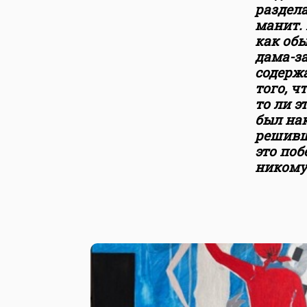
раздела
манит. 
как обы
дама-за
содерж
того, ч
то ли э
был на
решивш
это по
никому