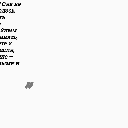
 Она не
лось,
ть
е
тойным
инять,
те и
нщин,
не –
ными и