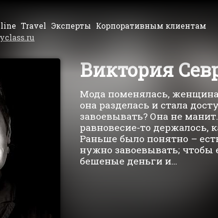
line
Travel
Эксперты
Корпоративным клиентам
yclass.ru
Виктория Сев
Мода поменялась, женщина 
она разделась и стала дост
завоевывать? Она не манит
равновесие-то держалось, к
Раньше было понятно – ест
нужно завоевывать; чтобы 
бешеные деньги и...