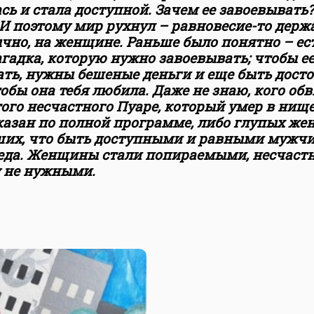
сь и стала доступной. Зачем ее завоевывать?
И поэтому мир рухнул – равновесие-то держа
чно, на женщине. Раньше было понятно – ес
гадка, которую нужно завоевывать; чтобы е
ать, нужны бешеные деньги и еще быть дос
тобы она тебя любила. Даже не знаю, кого обв
того несчастного Пуаре, который умер в нище
казан по полной программе, либо глупых же
их, что быть доступными и равными мужчи
беда. Женщины стали попираемыми, несчаст
 не нужными.