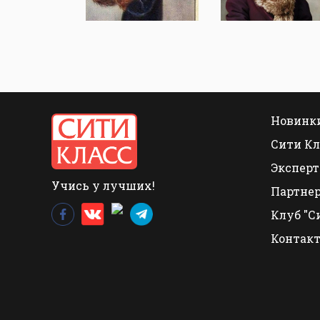
Новинки
Сити Кл
Эксперт
Учись у лучших!
Партне
Клуб "С
Контак