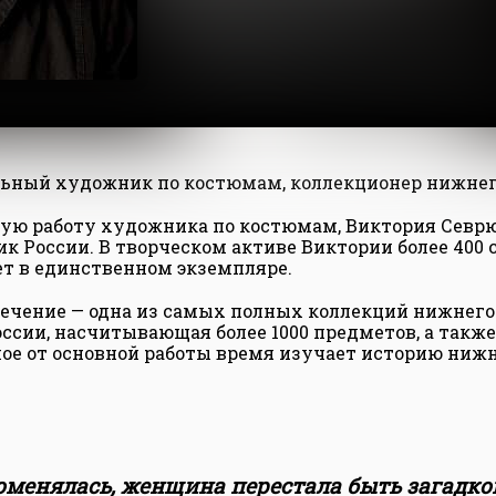
льный художник по костюмам, коллекционер нижнег
шую работу художника по костюмам, Виктория Севр
 России. В творческом активе Виктории более 400 сп
т в единственном экземпляре.
лечение — одна из самых полных коллекций нижнего 
оссии, насчитывающая более 1000 предметов, а так
ное от основной работы время изучает историю нижн
оменялась, женщина перестала быть загадкой