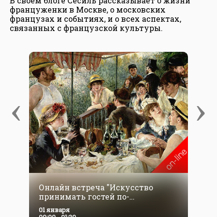
В своем блоге Сесиль рассказывает о жизни
француженки в Москве, о московских
французах и событиях, и о всех аспектах,
связанных с французской культуры.
‹
›
Онлайн встреча "Искусство
О
принимать гостей по-
в
французски"
с
01 января
0
00:00 - 01:30
0