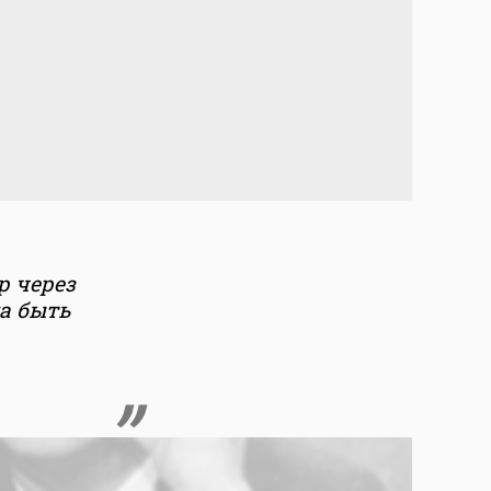
р через
а быть