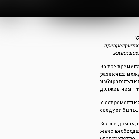
"
превращается
животное.
Во все времен
различия межд
избирательным
должен чем - т
У современных
следует быть..
Если в дамах, 
мачо необходи
благородство...