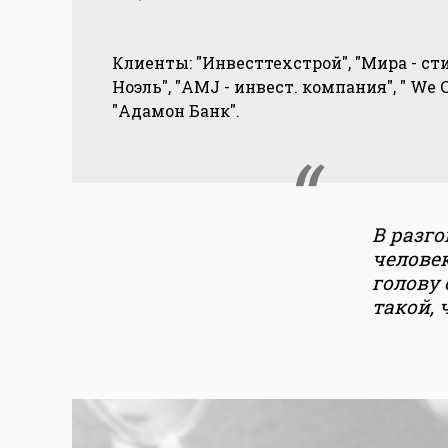
Клиенты: "Инвесттехстрой", "Мира - сти
Ноэль", "AMJ - инвест. компания", " We C
"Адамон Банк".
В разго
человек
голову
такой,