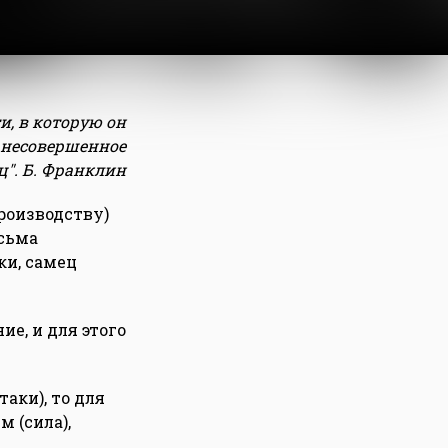
и, в которую он
н несовершенное
". Б. Франклин
роизводству)
есьма
ки, самец
е, и для этого
таки), то для
 (сила),