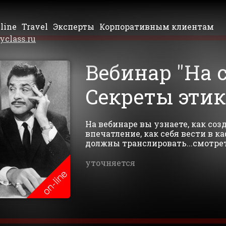
line
Travel
Эксперты
Корпоративным клиентам
yclass.ru
Вебинар "На 
Секреты этик
На вебинаре вы узнаете, как соз
впечатление, как себя вести в к
должны транслировать...смотрет
уточняется