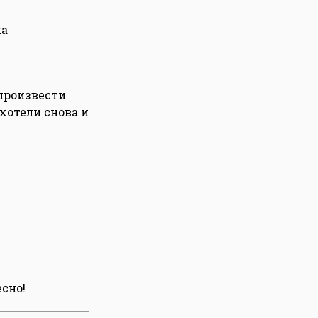
на
 произвести
хотели снова и
есно!