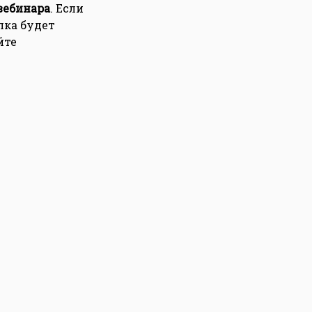
вебинара
. Если
лка будет
йте