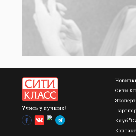
Новинки
Сити Кл
Эксперт
Учись у лучших!
Партне
Клуб "С
Контак