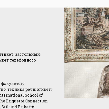
этикет; застольный
тикет телефонного
 факультет;
о; техника речи; этикет:
ternational School of
the Etiquette Connection
 Stil und Etikette.