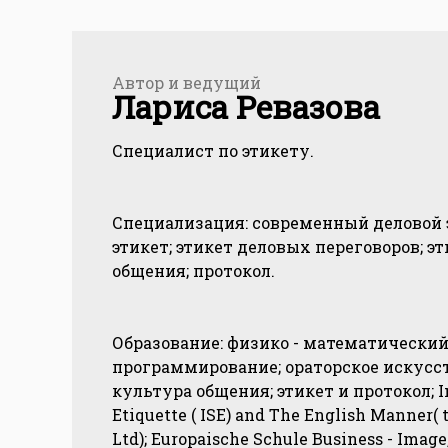
Автор и ведущий
Лариса Ревазова
Специалист по этикету.
Специализация: современный деловой 
этикет; этикет деловых переговоров; э
общения; протокол.
Образование: физико - математический
программирование; ораторское искусств
культура общения; этикет и протокол; In
Etiquette ( ISE) and The English Manner( 
Ltd); Europaische Schule Business - Image,