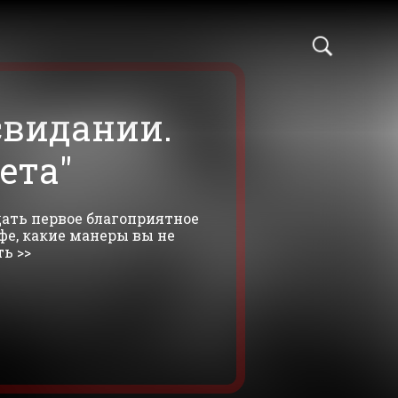
свидании.
ета"
дать первое благоприятное
афе, какие манеры вы не
ь >>