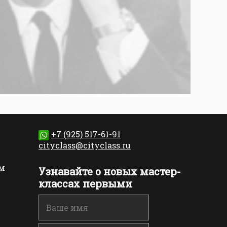
+7 (925) 517-61-91
cityclass@cityclass.ru
м
Узнавайте о новых мастер-
классах первыми