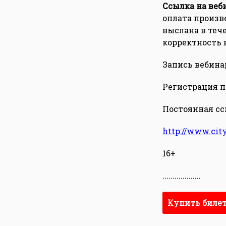
Ссылка на веб
оплата произве
выслана в теч
корректность в
Запись вебина
Регистрация по
Постоянная ссы
http://www.cit
16+
...................
Купить биле