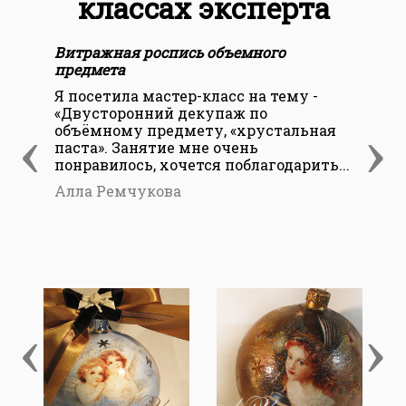
классах эксперта
Витражная роспись объемного
Кур
предмета
Рос
кра
Я посетила мастер-класс на тему -
«Двусторонний декупаж по
Мне
‹
›
объёмному предмету, «хрустальная
кла
паста». Занятие мне очень
тех
понравилось, хочется поблагодарить...
вн
де
Алла Ремчукова
уча
Све
‹
›