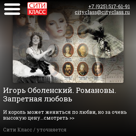
+7 (925) 517-61-91
cityclass@cityclass.ru
Игорь Оболенский. Романовы.
Запретная любовь
И король может жениться по любви, но за очень
высокую цену…смотреть >>
Сити Класс /
уточняется