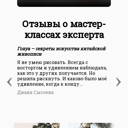
Отзывы о мастер-
классах эксперта
Гохуа – секреты искусства китайской
Гох
живописи
жи
Я не умею рисовать. Всегда с
На 
восторгом и удивлением наблюдала,
про
‹
›
как это у других получается. Но
тво
решила рискнуть. И каково было моё
атм
удивление, когда к концу...
удо
Диана Сысоева
Еле