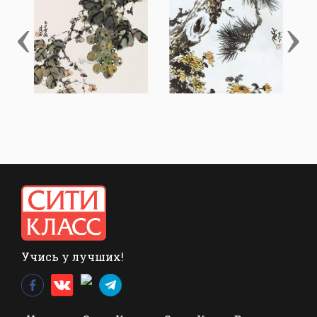
‹
›
Учись у лучших!