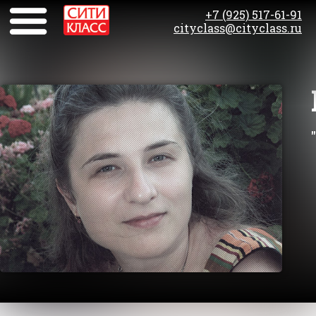
+7 (925) 517-61-91
cityclass@cityclass.ru