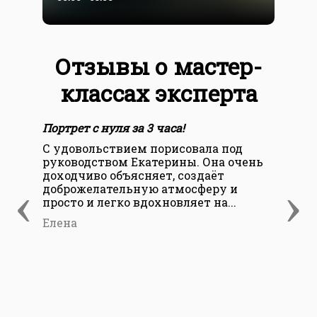
Отзывы о мастер-
классах эксперта
Портрет с нуля за 3 часа!
Пор
С удовольствием порисовала под
Отл
руководством Екатерины. Она очень
ста
доходчиво объясняет, создаёт
тек
‹
›
доброжелательную атмосферу и
пла
просто и легко вдохновляет на...
не 
Елена
Ека