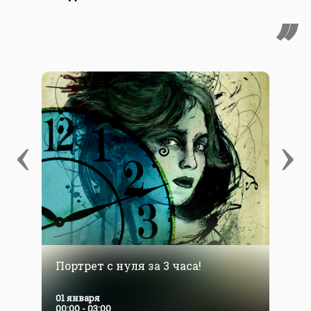
‹
›
Портрет с нуля за 3 часа!
Р
01 января
0
00:00 - 03:00
0