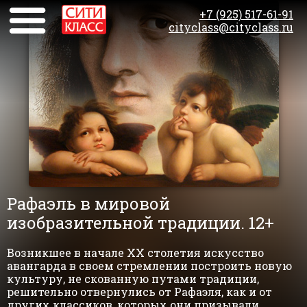
+7 (925) 517-61-91
cityclass@cityclass.ru
Рафаэль в мировой
изобразительной традиции. 12+
Возникшее в начале XX столетия искусство
авангарда в своем стремлении построить новую
культуру, не скованную путами традиции,
решительно отвернулись от Рафаэля, как и от
других классиков, которых они призывали