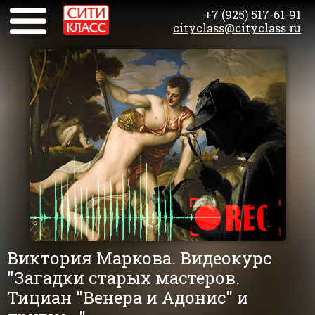
+7 (925) 517-61-91
cityclass@cityclass.ru
Виктория Маркова. Видеокурс
"Загадки старых мастеров.
Тициан "Венера и Адонис" и