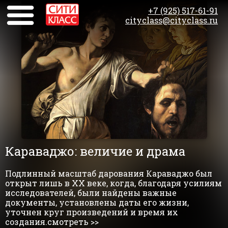
+7 (925) 517-61-91
cityclass@cityclass.ru
Караваджо: величие и драма
Подлинный масштаб дарования Караваджо был
открыт лишь в XX веке, когда, благодаря усилиям
исследователей, были найдены важные
документы, установлены даты его жизни,
уточнен круг произведений и время их
создания.смотреть >>