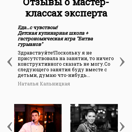
Отзывы о мастер-
классах эксперта
Еда…с чувством!
Вин
Детская кулинарная школа +
Не 
гастрономическая игра "Битва
дов
гурманов"
‹
›
Ва
Здравствуйте!Поскольку я не
присутствовала на занятии, то ничего
конструктивного сказать не могу.Со
следующего занятия буду вместе с
детьми, думаю что-нибудь...
Наталья Кальницкая
‹
›