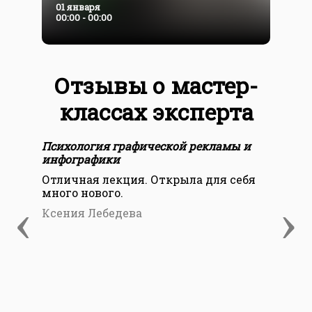
01 января
00:00 - 00:00
Отзывы о мастер-
классах эксперта
Психология графической рекламы и
Пси
инфографики
ин
Отличная лекция. Открыла для себя
Оче
много нового.
оче
‹
›
Ксения Лебедева
Ма