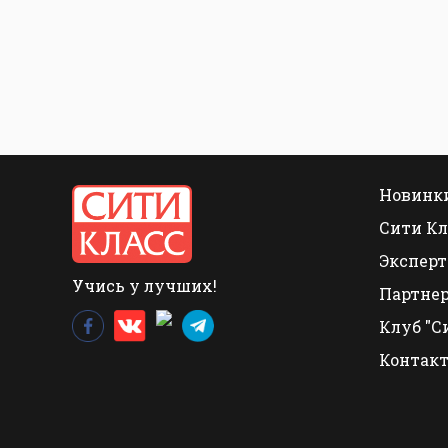
Новинки
Сити Кл
Эксперт
Учись у лучших!
Партне
Клуб "С
Контак