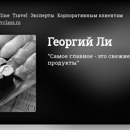
line
Travel
Эксперты
Корпоративным клиентам
yclass.ru
Георгий Ли
"Самое главное - это свежи
продукты"