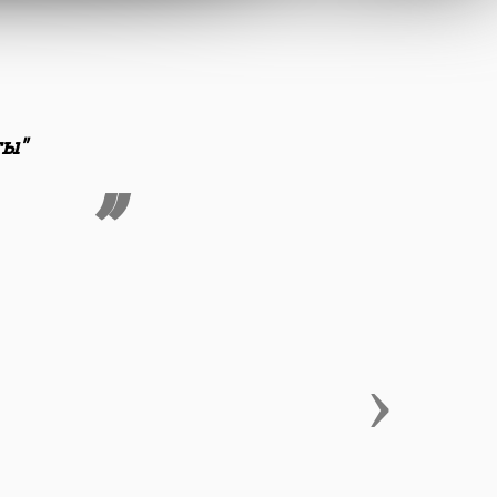
ты"
›