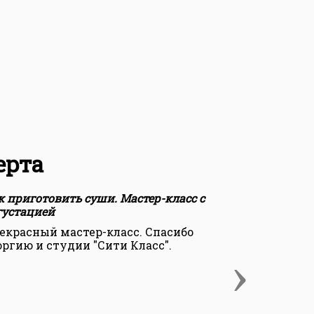
ерта
к приготовить суши. Мастер-класс с
Как пригото
густацией
дегустацией
екрасный мастер-класс. Спасибо
Прекрасный
оргию и студии "Сити Класс".
класс от ше
›
обучил , не
ответил на 
мои, а самое.
Людмила К