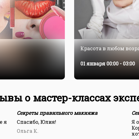
Красота в любом возр
01 января
00:00 - 03:00
ывы о мастер-классах эксп
Секреты правильного макияжа
Се
е я
Спасибо, Юлия!
Я 
Ко
Ольга К.
хо