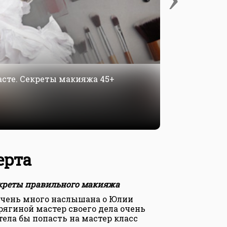
асте. Секреты макияжа 45+
ерта
креты правильного макияжа
Секреты пр
очень много наслышана о Юлии
Отличный м
рягиной мастер своего дела очень
множества 
тела бы попасть на мастер класс
макияжа и 