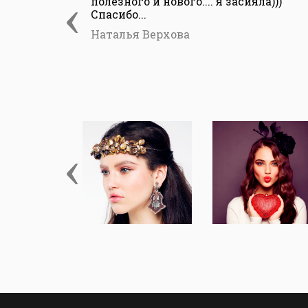
‹
полезного и нового.... я засияла)))
Спасибо...
Наталья Верхова
‹