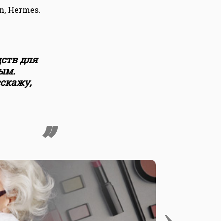
n, Hermes.
ств для
ым.
сскажу,
›