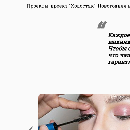
Проекты: проект “Холостяк”, Новогодняя н
Каждое
макияж
Чтобы о
что чащ
гаранти
‹