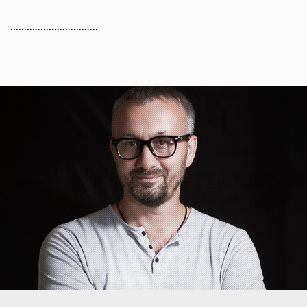
................................