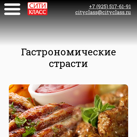
+7 (925) 517-61-91
cityclass@cityclass.ru
Гастрономические
страсти