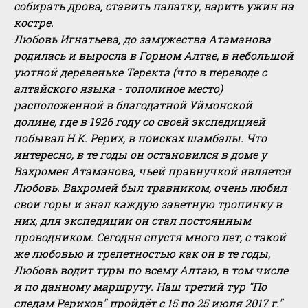
собирать дрова, ставить палатку, варить ужин на
костре.
Любовь Игнатьева, до замужества Атаманова
родилась и выросла в Горном Алтае, в небольшой
уютной деревеньке Теректа (что в переводе с
алтайского языка - тополиное место)
расположенной в благодатной Уймонской
долине, где в 1926 году со своей экспедицией
побывал Н.К. Рерих, в поисках шамбалы. Что
интересно, в те годы он остановился в доме у
Вахромея Атаманова, чьей правнучкой является
Любовь. Вахромей был травником, очень любил
свои горы и знал каждую заветную тропинку в
них, для экспедиции он стал постоянным
проводником. Сегодня спустя много лет, с такой
же любовью и трепетностью как он в те годы,
Любовь водит туры по всему Алтаю, в том числе
и по данному маршруту. Наш третий тур "По
следам Рерихов" пройдёт с 15 по 25 июля 2017 г."