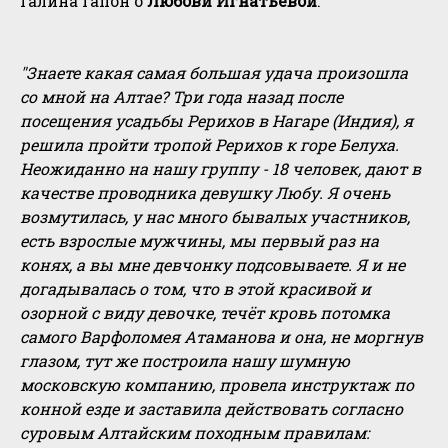
Галина Гапон о
Любови Игнатьевой
:
"Знаете какая самая большая удача произошла
со мной на Алтае? Три года назад после
посещения усадьбы Рерихов в Нагаре (Индия), я
решила пройти тропой Рерихов к горе Белуха.
Неожиданно на нашу группу - 18 человек, дают в
качестве проводника девушку Любу. Я очень
возмутилась, у нас много бывалых участников,
есть взрослые мужчины, мы первый раз на
конях, а вы мне девчонку подсовываете. Я и не
догадывалась о том, что в этой красивой и
озорной с виду девочке, течёт кровь потомка
самого Варфоломея Атаманова и она, не моргнув
глазом, тут же построила нашу шумную
московскую компанию, провела инструктаж по
конной езде и заставила действовать согласно
суровым Алтайским походным правилам: