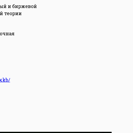
вый и биржевой
ой теории
рочная
xkb/