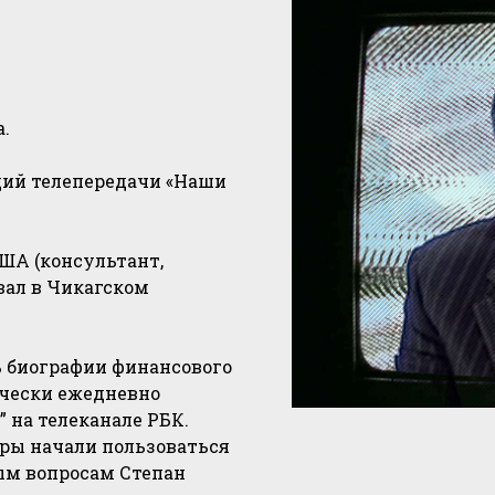
.
щий телепередачи «Наши
США (консультант,
вал в Чикагском
ь биографии финансового
ически ежедневно
 на телеканале РБК.
ры начали пользоваться
ым вопросам Степан