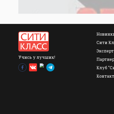
Новинки
Сити Кл
Эксперт
Учись у лучших!
Партне
Клуб "С
Контак