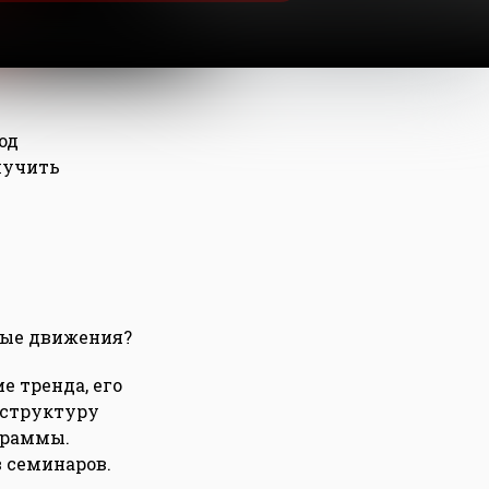
од
лучить
ные движения?
 тренда, его
 структуру
граммы.
 семинаров.