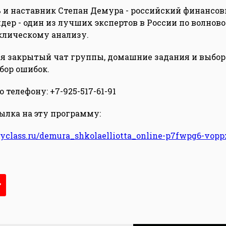
 и наставник Степан Демура - российский финансо
дер - один из лучших экспертов в России по волнов
клическому анализу.
я закрытый чат группы, домашние задания и выбо
бор ошибок.
телефону: +7-925-517-61-91
ылка на эту программу:
tyclass.ru/demura_shkolaelliotta_online-p7fwpg6-vopp
т