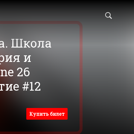
а. Школа
рия и
ne 26
тие #12
Купить билет