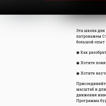
Эта школа для
патронажем Ст
большой опыт 
◉ Как разобра
◉ Хотите понят
◉ Хотите науч
Присоединяйте
масштаб и дли
движения инве
Программа буд