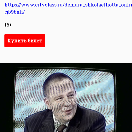
https://www.cityclass.ru/demura_shkolaelliotta_onli
cjb9bxh/
16+
Купить билет