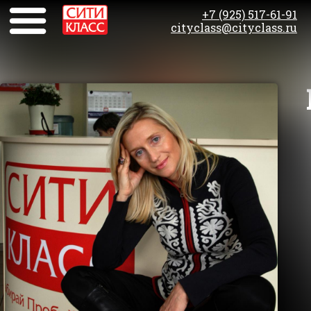
+7 (925) 517-61-91
cityclass@cityclass.ru