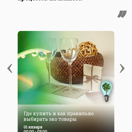
‹
›
Где купить и как правильно
В
выбирать эко товары
01 января
0
00:00 - 03:00
0