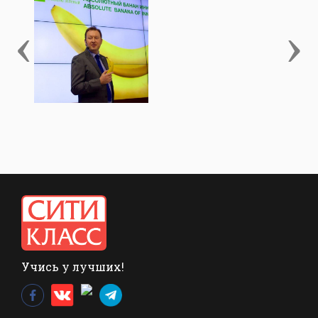
‹
›
Учись у лучших!