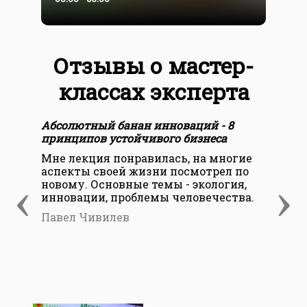
Отзывы о мастер-
классах эксперта
Абсолютный банан инноваций - 8
Где
принципов устойчивого бизнеса
эко
Мне лекция понравилась, на многие
Был
аспекты своей жизни посмотрел по
в и
‹
›
новому. Основные темы - экология,
сод
инновации, проблемы человечества.
ора
каж
Павел Чивилев
Еле