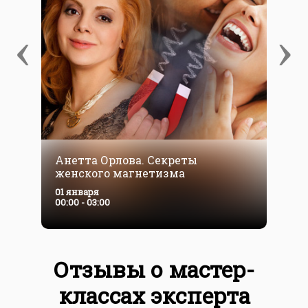
‹
›
Анетта Орлова. Секреты
А
женского магнетизма
П
01 января
0
00:00 - 03:00
0
Отзывы о мастер-
классах эксперта