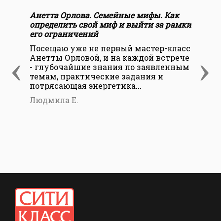
Анетта Орлова. Семейные мифы. Как
Ане
определить свой миф и выйти за рамки
соз
его ограничений
пол
изм
Посещаю уже не первый мастер-класс
‹
›
Анетты Орловой, и на каждой встрече
Мне
- глубочайшие знания по заявленным
кла
темам, практические задания и
рас
потрясающая энергетика...
Орл
слу
Людмила Е.
Лар