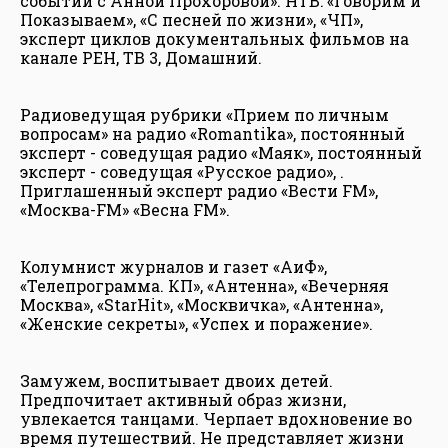
событий с Анной Прохоровой». НТВ: «Говорим и
Показываем», «С песней по жизни», «ЧП»,
эксперт циклов документальных фильмов на
канале РЕН, ТВ 3, Домашний.
Радиоведущая рубрики «Прием по личным
вопросам» на радио «Romantika», постоянный
эксперт - соведущая радио «Маяк», постоянный
эксперт - соведущая «Русское радио», .
Приглашенный эксперт радио «Вести FM»,
«Москва-FM» «Весна FM».
Колумнист журналов и газет «АиФ»,
«Телепрограмма. КП», «Антенна», «Вечерняя
Москва», «StarHit», «Москвичка», «Антенна»,
«Женские секреты», «Успех и поражение».
Замужем, воспитывает двоих детей.
Предпочитает активный образ жизни,
увлекается танцами. Черпает вдохновение во
время путешествий. Не представляет жизни