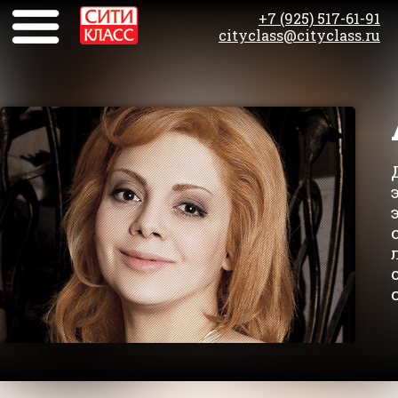
+7 (925) 517-61-91
cityclass@cityclass.ru