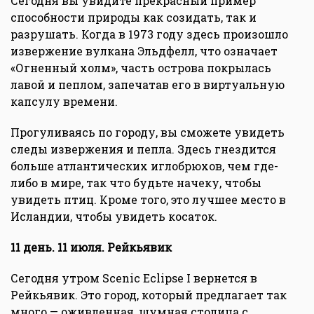
Сегодня вы увидите прекрасный пример
способности природы как созидать, так и
разрушать. Когда в 1973 году здесь произошло
извержение вулкана Эльдфелл, что означает
«Огненный холм», часть острова покрылась
лавой и пеплом, запечатав его в виртуальную
капсулу времени.
Прогуливаясь по городу, вы сможете увидеть
следы извержения и пепла. Здесь гнездится
больше атлантических иглобрюхов, чем где-
либо в мире, так что будьте начеку, чтобы
увидеть птиц. Кроме того, это лучшее место в
Исландии, чтобы увидеть косаток.
11 день. 11 июля. Рейкьявик
Сегодня утром Scenic Eclipse I вернется в
Рейкьявик. Это город, который предлагает так
много — оживленная, шумная столица с