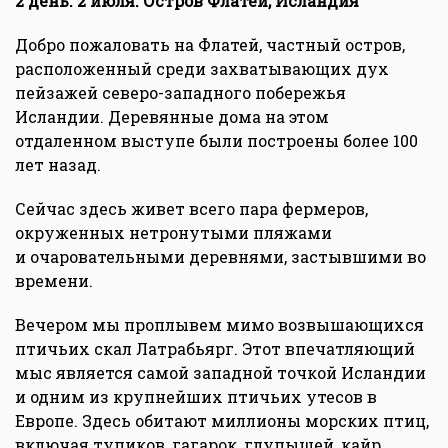
2 день. 2 июля. Остров Флатей, Исландия
Добро пожаловать на Флатей, частный остров,
расположенный среди захватывающих дух
пейзажей северо-западного побережья
Исландии. Деревянные дома на этом
отдаленном выступе были построены более 100
лет назад.
Сейчас здесь живет всего пара фермеров,
окруженных нетронутыми пляжами
и очаровательными деревнями, застывшими во
времени.
Вечером мы проплывем мимо возвышающихся
птичьих скал Латрабьярг. Этот впечатляющий
мыс является самой западной точкой Исландии
и одним из крупнейших птичьих утесов в
Европе. Здесь обитают миллионы морских птиц,
включая тупиков, гагарок, глупышей, кайр,