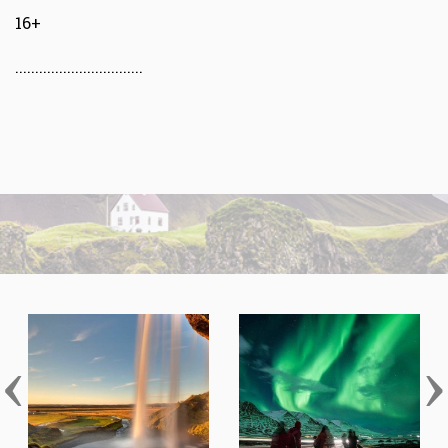
16+
................................
‹
›