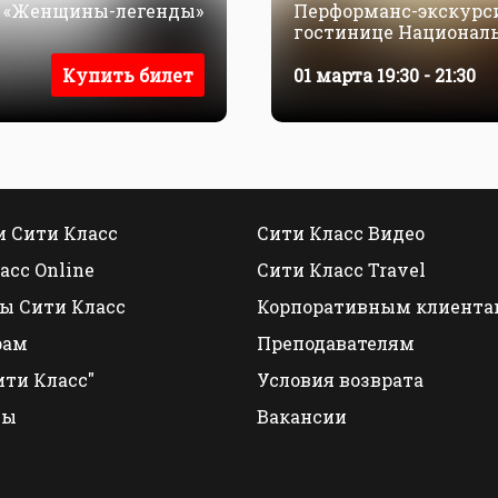
. «Женщины-легенды»
Перформанс-экскурси
гостинице Национал
Купить билет
01 марта 19:30 - 21:30
 Сити Класс
Сити Класс Видео
асс Online
Сити Класс Travel
ы Сити Класс
Корпоративным клиента
рам
Преподавателям
ити Класс"
Условия возврата
ты
Вакансии