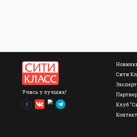
Новинки
Сити Кл
Эксперт
Учись у лучших!
Партне
Клуб "С
Контак