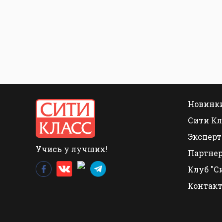
Новинки
Сити Кл
Эксперт
Учись у лучших!
Партне
Клуб "С
Контак