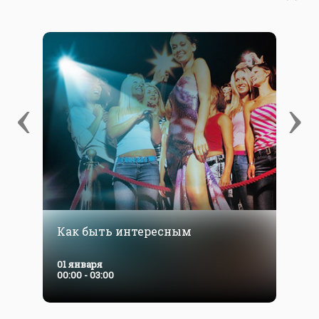
‹
›
Как быть интересным
5
01 января
0
00:00 - 03:00
0